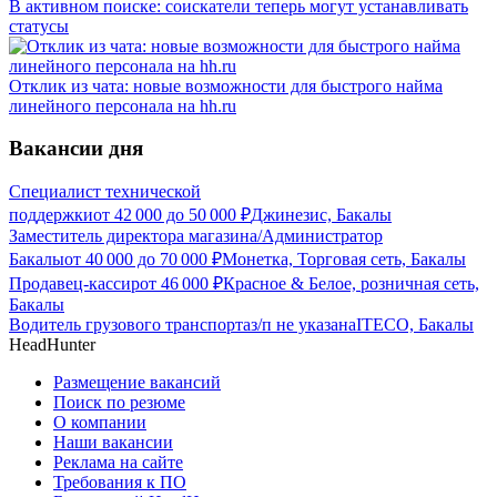
В активном поиске: соискатели теперь могут устанавливать
статусы
Отклик из чата: новые возможности для быстрого найма
линейного персонала на hh.ru
Вакансии дня
Специалист технической
поддержки
от
42 000
до
50 000
₽
Джинезис, Бакалы
Заместитель директора магазина/Администратор
Бакалы
от
40 000
до
70 000
₽
Монетка, Торговая сеть, Бакалы
Продавец-кассир
от
46 000
₽
Красное & Белое, розничная сеть,
Бакалы
Водитель грузового транспорта
з/п не указана
ITECO, Бакалы
HeadHunter
Размещение вакансий
Поиск по резюме
О компании
Наши вакансии
Реклама на сайте
Требования к ПО