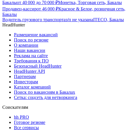
Бакалы
от
40 000
до
70 000
₽
Монетка, Торговая сеть, Бакалы
Продавец-кассир
от
46 000
₽
Красное & Белое, розничная сеть,
Бакалы
Водитель грузового транспорта
з/п не указана
ITECO, Бакалы
HeadHunter
Размещение вакансий
Поиск по резюме
О компании
Наши вакансии
Реклама на сайте
Требования к ПО
Безопасный HeadHunter
HeadHunter API
Партнерам
Инвесторам
Каталог компаний
Поиск по вакансиям в Бакалах
Сетка: соцсеть для нетворкинга
Соискателям
hh PRO
Готовое резюме
Все сервисы