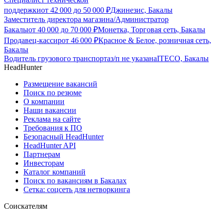
поддержки
от
42 000
до
50 000
₽
Джинезис, Бакалы
Заместитель директора магазина/Администратор
Бакалы
от
40 000
до
70 000
₽
Монетка, Торговая сеть, Бакалы
Продавец-кассир
от
46 000
₽
Красное & Белое, розничная сеть,
Бакалы
Водитель грузового транспорта
з/п не указана
ITECO, Бакалы
HeadHunter
Размещение вакансий
Поиск по резюме
О компании
Наши вакансии
Реклама на сайте
Требования к ПО
Безопасный HeadHunter
HeadHunter API
Партнерам
Инвесторам
Каталог компаний
Поиск по вакансиям в Бакалах
Сетка: соцсеть для нетворкинга
Соискателям