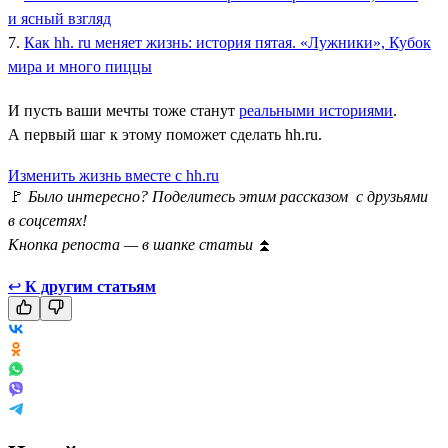
и ясный взгляд
7.
Как hh. ru меняет жизнь: история пятая. «Лужники», Кубок
мира и много пиццы
И пусть ваши мечты тоже станут
реальными историями
.
А первый шаг к этому поможет сделать hh.ru.
Изменить жизнь вместе с hh.ru
🚩
Было интересно? Поделитесь этим рассказом с друзьями
в соцсетях!
Кнопка репоста — в шапке статьи
⏫
↩
К другим статьям