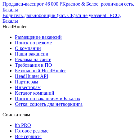
Продавец-кассир
от
46 000
₽
Красное & Белое, розничная сеть,
Бакалы
Водитель-дальнобойщик (кат. CE)
з/п не указана
ITECO,
Бакалы
HeadHunter
Размещение вакансий
Поиск по резюме
О компании
Наши вакансии
Реклама на сайте
Требования к ПО
Безопасный HeadHunter
HeadHunter API
Партнерам
Инвесторам
Каталог компаний
Поиск по вакансиям в Бакалах
Сетка: соцсеть для нетворкинга
Соискателям
hh PRO
Готовое резюме
Все сервисы