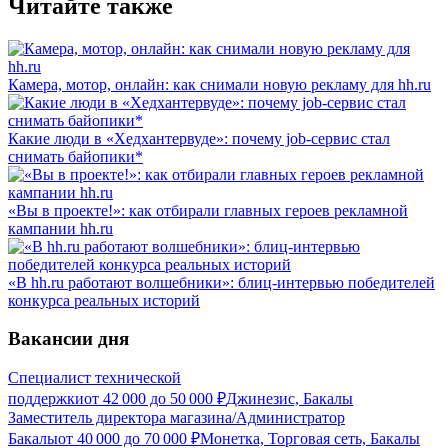
Читайте также
Камера, мотор, онлайн: как снимали новую рекламу для hh.ru
Какие люди в «Хедхантервуде»: почему job-сервис стал
снимать байопики*
«Вы в проекте!»: как отбирали главных героев рекламной
кампании hh.ru
«В hh.ru работают волшебники»: блиц-интервью победителей
конкурса реальных историй
Вакансии дня
Специалист технической
поддержки
от
42 000
до
50 000
₽
Джинезис, Бакалы
Заместитель директора магазина/Администратор
Бакалы
от
40 000
до
70 000
₽
Монетка, Торговая сеть, Бакалы