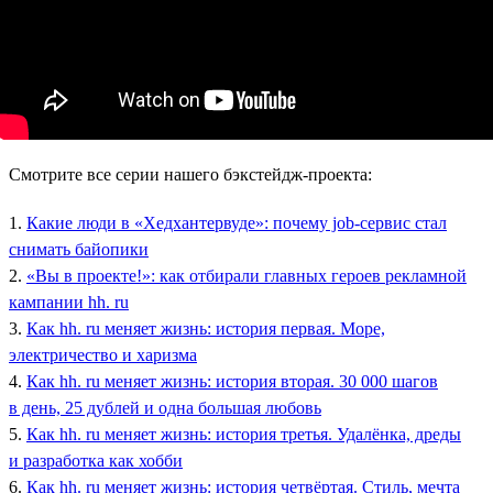
Смотрите все серии нашего бэкстейдж-проекта:
1.
Какие люди в «Хедхантервуде»: почему job-сервис стал
снимать байопики
2.
«Вы в проекте!»: как отбирали главных героев рекламной
кампании hh. ru
3.
Как hh. ru меняет жизнь: история первая. Море,
электричество и харизма
4.
Как hh. ru меняет жизнь: история вторая. 30 000 шагов
в день, 25 дублей и одна большая любовь
5.
Как hh. ru меняет жизнь: история третья. Удалёнка, дреды
и разработка как хобби
6.
Как hh. ru меняет жизнь: история четвёртая. Стиль, мечта