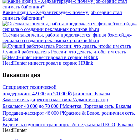
Какие люди в «Хедхантервуде»: почему job-сервис стал
снимать байопики*
Съёмки закончены, работа продолжается: финал бэкстейдж-
сериала о создании рекламных роликов hh.ru
Лучший работодатель России: что делать, чтобы им стать
HeadHunter инвестировал в сервис HRlink
Вакансии дня
Специалист технической
поддержки
от
42 000
до
50 000
₽
Джинезис, Бакалы
Заместитель директора магазина/Администратор
Бакалы
от
40 000
до
70 000
₽
Монетка, Торговая сеть, Бакалы
Продавец-кассир
от
46 000
₽
Красное & Белое, розничная сеть,
Бакалы
Водитель грузового транспорта
з/п не указана
ITECO, Бакалы
HeadHunter