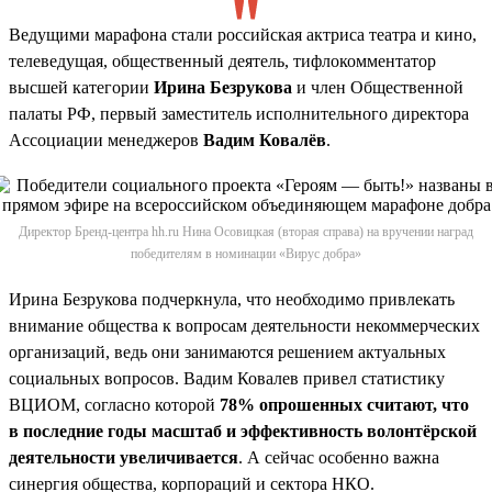
Ведущими марафона стали российская актриса театра и кино,
телеведущая, общественный деятель, тифлокомментатор
высшей категории
Ирина Безрукова
и член Общественной
палаты РФ, первый заместитель исполнительного директора
Ассоциации менеджеров
Вадим Ковалёв
.
Директор Бренд-центра hh.ru Нина Осовицкая (вторая справа) на вручении наград
победителям в номинации «Вирус добра»
Ирина Безрукова подчеркнула, что необходимо привлекать
внимание общества к вопросам деятельности некоммерческих
организаций, ведь они занимаются решением актуальных
социальных вопросов. Вадим Ковалев привел статистику
ВЦИОМ, согласно которой
78% опрошенных считают, что
в последние годы масштаб и эффективность волонтёрской
деятельности увеличивается
. А сейчас особенно важна
синергия общества, корпораций и сектора НКО.