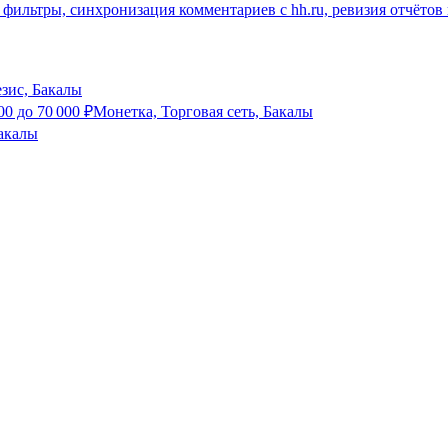
 фильтры, синхронизация комментариев с hh.ru, ревизия отчётов 
зис, Бакалы
00
до
70 000
₽
Монетка, Торговая сеть, Бакалы
Бакалы