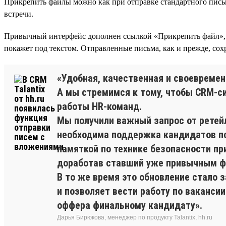
Прикрепить файлы можно как при отправке стандартного письма
встречи.
Привычный интерфейс дополнен ссылкой «Прикрепить файл», 
покажет под текстом. Отправленные письма, как и прежде, сох
«Удобная, качественная и своевремен
А мы стремимся к тому, чтобы CRM-си
работы HR-команд.
Мы получили важный запрос от ретейл
необходима поддержка кандидатов по
памяткой по технике безопасности пр
доработав ставший уже привычным ф
В то же время это обновление стало 
и позволяет вести работу по вакансии
оффера финальному кандидату».
Дарья Бирюкова, менеджер по продукту Talantix, hh.ru