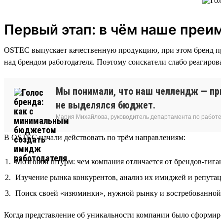
Первый этап: в чём наше пре
OSTEC выпускает качественную продукцию, при этом бренд пр
над брендом работодателя. Поэтому соискатели слабо реагиров
Мы понимали, что наш челлендж — при
не выделялся бюджет.
Мария Михайлова, руководитель департамента по работе
В OSTEC начали действовать по трём направлениям:
Мозговой штурм: чем компания отличается от брендов-гига
Изучение рынка конкурентов, анализ их имиджей и репута
Поиск своей «изюминки», нужной рынку и востребованной 
Когда представление об уникальности компании было сформир