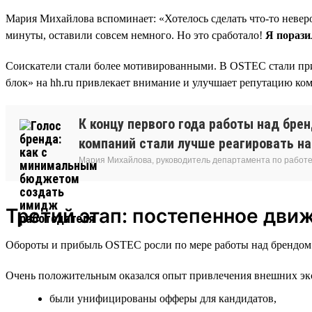
Мария Михайлова вспоминает: «Хотелось сделать что-то неверо
минуты, оставили совсем немного. Но это сработало!
Я порази
Соискатели стали более мотивированными. В OSTEC стали при
блок» на hh.ru привлекает внимание и улучшает репутацию ко
К концу первого года работы над бре
компаний стали лучше реагировать на
Мария Михайлова, руководитель департамента по работе
Третий этап: постепенное дви
Обороты и прибыль OSTEC росли по мере работы над брендом р
Очень положительным оказался опыт привлечения внешних эксп
были унифицированы офферы для кандидатов,