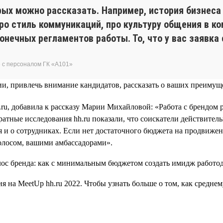
рых можно рассказать. Например, история бизнеса 
про стиль коммуникаций, про культуру общения в к
онечных регламентов работы. То, что у вас заявка
 с персоналом ГК «А101»
ии, привлечь внимание кандидатов, рассказать о ваших преимущ
u, добавила к рассказу Марии Михайловой: «Работа с брендом р
атные исследования hh.ru показали, что соискатели действител
ться и о сотрудниках. Если нет достаточного бюджета на продви
голосом, вашими амбассадорами».
на MeetUp hh.ru 2022. Чтобы узнать больше о том, как среднем