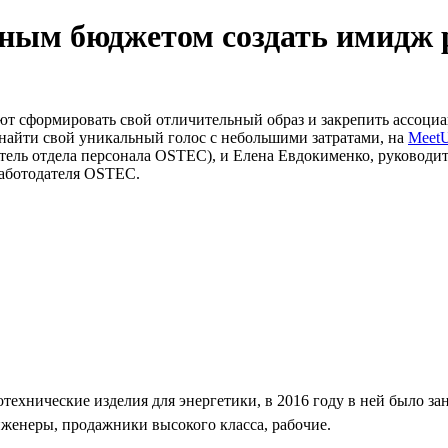
ьным бюджетом создать имидж 
ют сформировать свой отличительный образ и закрепить ассоц
найти свой уникальный голос с небольшими затратами, на
MeetU
тель отдела персонала OSTEC), и Елена Евдокименко, руководите
работодателя OSTEC.
хнические изделия для энергетики, в 2016 году в ней было заня
нженеры, продажники высокого класса, рабочие.