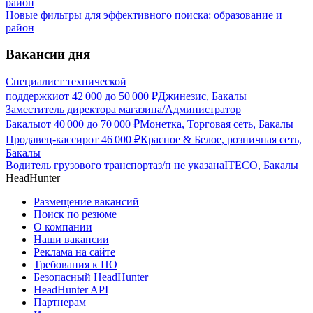
Новые фильтры для эффективного поиска: образование и
район
Вакансии дня
Специалист технической
поддержки
от
42 000
до
50 000
₽
Джинезис, Бакалы
Заместитель директора магазина/Администратор
Бакалы
от
40 000
до
70 000
₽
Монетка, Торговая сеть, Бакалы
Продавец-кассир
от
46 000
₽
Красное & Белое, розничная сеть,
Бакалы
Водитель грузового транспорта
з/п не указана
ITECO, Бакалы
HeadHunter
Размещение вакансий
Поиск по резюме
О компании
Наши вакансии
Реклама на сайте
Требования к ПО
Безопасный HeadHunter
HeadHunter API
Партнерам