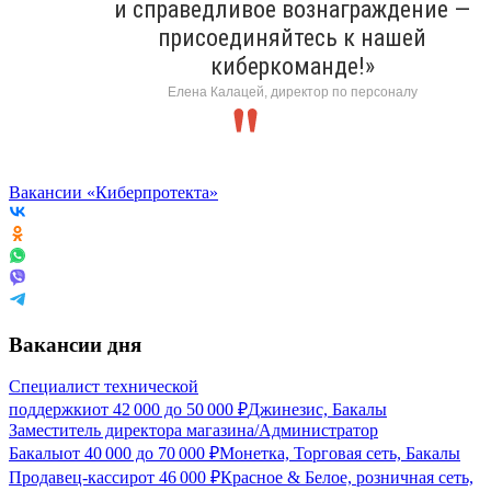
и справедливое вознаграждение —
присоединяйтесь к нашей
киберкоманде!»
Елена Калацей, директор по персоналу
Вакансии «Киберпротекта»
Вакансии дня
Специалист технической
поддержки
от
42 000
до
50 000
₽
Джинезис, Бакалы
Заместитель директора магазина/Администратор
Бакалы
от
40 000
до
70 000
₽
Монетка, Торговая сеть, Бакалы
Продавец-кассир
от
46 000
₽
Красное & Белое, розничная сеть,