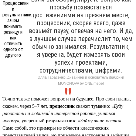
просьбу похвастаться
достижениями на прежнем месте,
процессник, скорее всего, даже
возьмёт паузу, отвечая на него. И да,
в лучшем случае перечислит то, чем
обычно занимался. Результатник,
я уверена, будет измерять свои
успехи проектами,
сотрудничествами, цифрами.
Элла Тарасенко, дизайнер и основатель фабрики
MONONOVA by ONE mebel
Точно так же поможет вопрос и на будущее. Про свои планы,
скажем, через 5–7 лет,
процессник
скажет туманно:
«Буду
работать на любимой и интересной работе, учиться
новому»
, уверенный
результатник
:
«Займу ваше место»
.
Само собой, это примеры из области классических
представителей видов, но примерное настроение и амбиции