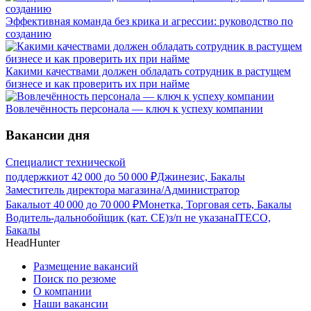
Эффективная команда без крика и агрессии: руководство по
созданию
Какими качествами должен обладать сотрудник в растущем
бизнесе и как проверить их при найме
Вовлечённость персонала — ключ к успеху компании
Вакансии дня
Специалист технической
поддержки
от
42 000
до
50 000
₽
Джинезис, Бакалы
Заместитель директора магазина/Администратор
Бакалы
от
40 000
до
70 000
₽
Монетка, Торговая сеть, Бакалы
Водитель-дальнобойщик (кат. CE)
з/п не указана
ITECO,
Бакалы
HeadHunter
Размещение вакансий
Поиск по резюме
О компании
Наши вакансии