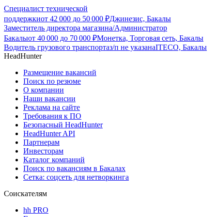
Специалист технической
поддержки
от
42 000
до
50 000
₽
Джинезис, Бакалы
Заместитель директора магазина/Администратор
Бакалы
от
40 000
до
70 000
₽
Монетка, Торговая сеть, Бакалы
Водитель грузового транспорта
з/п не указана
ITECO, Бакалы
HeadHunter
Размещение вакансий
Поиск по резюме
О компании
Наши вакансии
Реклама на сайте
Требования к ПО
Безопасный HeadHunter
HeadHunter API
Партнерам
Инвесторам
Каталог компаний
Поиск по вакансиям в Бакалах
Сетка: соцсеть для нетворкинга
Соискателям
hh PRO