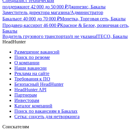
Специалист технической
поддержки
от
42 000
до
50 000
₽
Джинезис, Бакалы
Заместитель директора магазина/Администратор
Бакалы
от
40 000
до
70 000
₽
Монетка, Торговая сеть, Бакалы
Продавец-кассир
от
46 000
₽
Красное & Белое, розничная сеть,
Бакалы
Водитель грузового транспорта
з/п не указана
ITECO, Бакалы
HeadHunter
Размещение вакансий
Поиск по резюме
О компании
Наши вакансии
Реклама на сайте
Требования к ПО
Безопасный HeadHunter
HeadHunter API
Партнерам
Инвесторам
Каталог компаний
Поиск по вакансиям в Бакалах
Сетка: соцсеть для нетворкинга
Соискателям