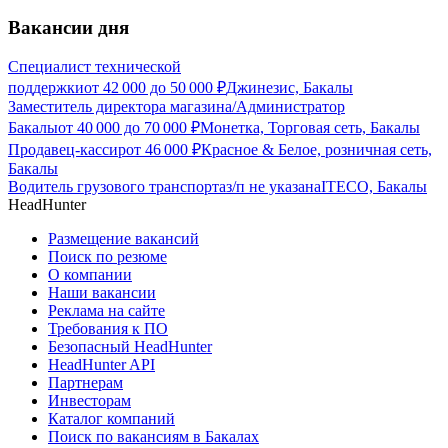
Вакансии дня
Специалист технической
поддержки
от
42 000
до
50 000
₽
Джинезис, Бакалы
Заместитель директора магазина/Администратор
Бакалы
от
40 000
до
70 000
₽
Монетка, Торговая сеть, Бакалы
Продавец-кассир
от
46 000
₽
Красное & Белое, розничная сеть,
Бакалы
Водитель грузового транспорта
з/п не указана
ITECO, Бакалы
HeadHunter
Размещение вакансий
Поиск по резюме
О компании
Наши вакансии
Реклама на сайте
Требования к ПО
Безопасный HeadHunter
HeadHunter API
Партнерам
Инвесторам
Каталог компаний
Поиск по вакансиям в Бакалах