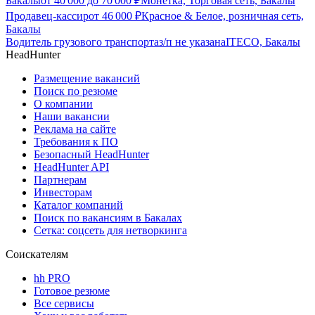
Бакалы
от
40 000
до
70 000
₽
Монетка, Торговая сеть, Бакалы
Продавец-кассир
от
46 000
₽
Красное & Белое, розничная сеть,
Бакалы
Водитель грузового транспорта
з/п не указана
ITECO, Бакалы
HeadHunter
Размещение вакансий
Поиск по резюме
О компании
Наши вакансии
Реклама на сайте
Требования к ПО
Безопасный HeadHunter
HeadHunter API
Партнерам
Инвесторам
Каталог компаний
Поиск по вакансиям в Бакалах
Сетка: соцсеть для нетворкинга
Соискателям
hh PRO
Готовое резюме
Все сервисы