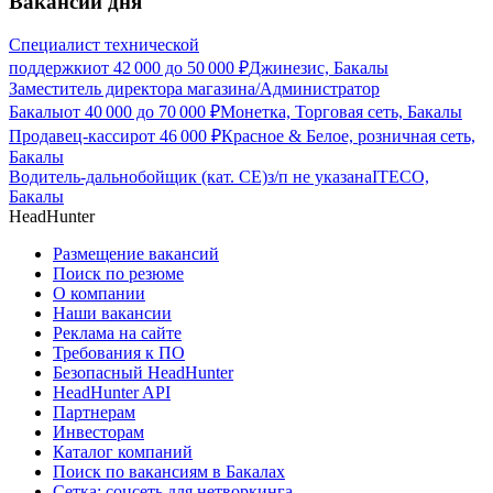
Вакансии дня
Специалист технической
поддержки
от
42 000
до
50 000
₽
Джинезис, Бакалы
Заместитель директора магазина/Администратор
Бакалы
от
40 000
до
70 000
₽
Монетка, Торговая сеть, Бакалы
Продавец-кассир
от
46 000
₽
Красное & Белое, розничная сеть,
Бакалы
Водитель-дальнобойщик (кат. CE)
з/п не указана
ITECO,
Бакалы
HeadHunter
Размещение вакансий
Поиск по резюме
О компании
Наши вакансии
Реклама на сайте
Требования к ПО
Безопасный HeadHunter
HeadHunter API
Партнерам
Инвесторам
Каталог компаний
Поиск по вакансиям в Бакалах
Сетка: соцсеть для нетворкинга