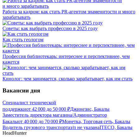
Работа за кадром: как стать PR-агентом знаменитости и много
зарабатывать
Советы: как выбрать профессию в 2025 году
Как стать геологом
Профессия библиотекарь: интереснее и перспективнее, чем
кажется
Кинолог: чем занимается, сколько зарабатывает, как им стать
Вакансии дня
Специалист технической
поддержки
от
42 000
до
50 000
₽
Джинезис, Бакалы
Заместитель директора магазина/Администратор
Бакалы
от
40 000
до
70 000
₽
Монетка, Торговая сеть, Бакалы
Водитель грузового транспорта
з/п не указана
ITECO, Бакалы
HeadHunter