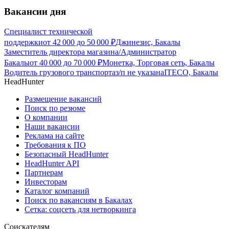
Вакансии дня
Специалист технической
поддержки
от
42 000
до
50 000
₽
Джинезис, Бакалы
Заместитель директора магазина/Администратор
Бакалы
от
40 000
до
70 000
₽
Монетка, Торговая сеть, Бакалы
Водитель грузового транспорта
з/п не указана
ITECO, Бакалы
HeadHunter
Размещение вакансий
Поиск по резюме
О компании
Наши вакансии
Реклама на сайте
Требования к ПО
Безопасный HeadHunter
HeadHunter API
Партнерам
Инвесторам
Каталог компаний
Поиск по вакансиям в Бакалах
Сетка: соцсеть для нетворкинга
Соискателям