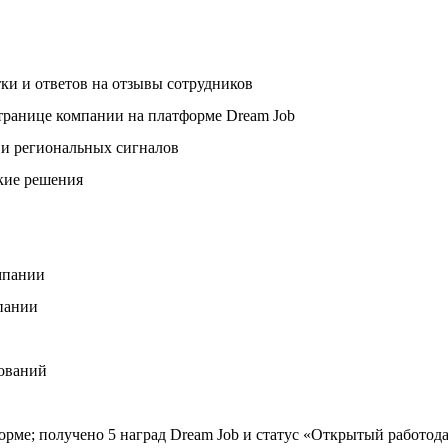
ки и ответов на отзывы сотрудников
странице компании на платформе Dream Job
 и региональных сигналов
ские решения
мпании
мпании
дований
орме; получено 5 наград Dream Job и статус «Открытый работод