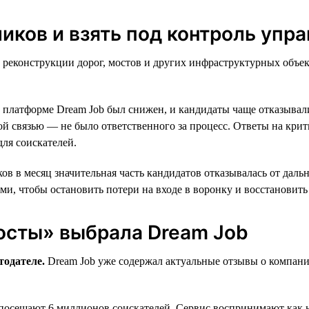
ликов и взять под контроль упр
 реконструкции дорог, мостов и других инфраструктурных объек
а платформе Dream Job был снижен, и кандидаты чаще отказывал
ой связью — не было ответственного за процесс. Ответы на кри
ля соискателей.
ов в месяц значительная часть кандидатов отказывалась от даль
и, чтобы остановить потери на входе в воронку и восстановить 
осты» выбрала Dream Job
тодателе.
Dream Job уже содержал актуальные отзывы о компании
осещают 6 миллионов соискателей. Сервис воспринимают как не