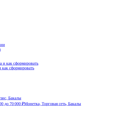
и
и как сформировать
зис, Бакалы
00
до
70 000
₽
Монетка, Торговая сеть, Бакалы