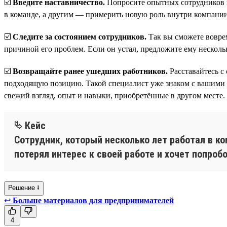
☑️
Введите наставничество.
Попросите опытных сотрудников п
в команде, а другим — примерить новую роль внутри компании
☑️
Следите за состоянием сотрудников.
Так вы сможете воврем
причиной его проблем. Если он устал, предложите ему несколь
☑️
Возвращайте ранее ушедших работников.
Расставайтесь с
подходящую позицию. Такой специалист уже знаком с вашими п
свежий взгляд, опыт и навыки, приобретённые в другом месте.
⮱ Кейс
Сотрудник, который несколько лет работал в к
потерял интерес к своей работе и хочет попроб
Решение ⭣
↩
Больше материалов для предпринимателей
4