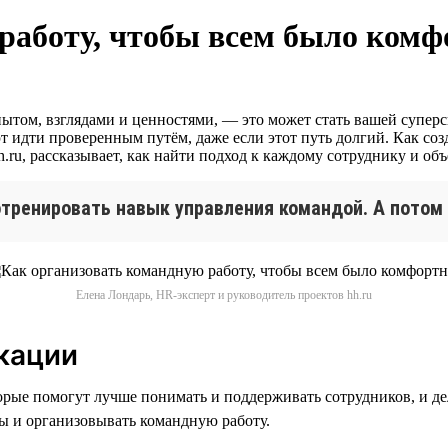
работу, чтобы всем было комф
пытом, взглядами и ценностями, — это может стать вашей супе
т идти проверенным путём, даже если этот путь долгий. Как соз
.ru, рассказывает, как найти подход к каждому сотруднику и об
отренировать навык управления командой. А потом 
Елена Лондарь, HR-эксперт и руководитель проектов hh.ru
кации
рые помогут лучше понимать и поддерживать сотрудников, и де
ы и организовывать командную работу.