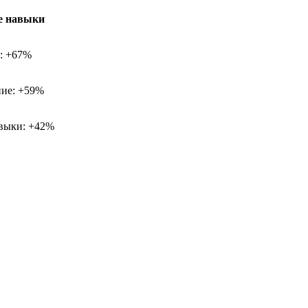
е навыки
х: +67%
ие: +59%
выки: +42%