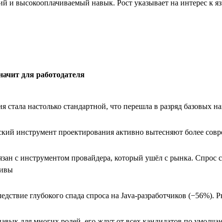
ий и высокооплачиваемый навык. Рост указывает на интерес к 
значит для работодателя
я стала настолько стандартной, что перешла в разряд базовых н
ский инструмент проектирования активно вытесняют более сов
зан с инструментом провайдера, который ушёл с рынка. Спрос 
тивы
едствие глубокого спада спроса на Java-разработчиков (−56%). 
авык для многих ролей, его ждут от всех кандидатов по умолч