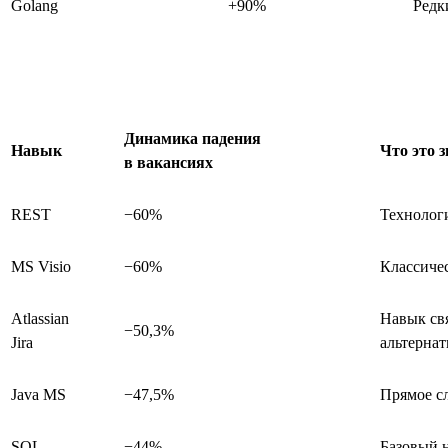
Golang
+90%
Редк
Динамика падения
Навык
Что это 
в вакансиях
REST
−60%
Технологи
MS Visio
−60%
Классиче
Atlassian
Навык свя
−50,3%
Jira
альтерна
Java MS
−47,5%
Прямое сл
SQL
−44%
Базовый н