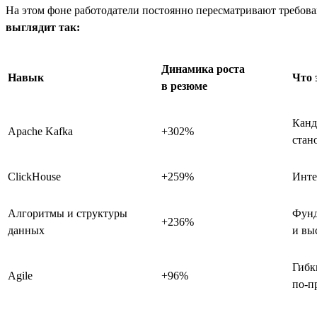
На этом фоне работодатели постоянно пересматривают требова
выглядит так:
Динамика роста
Навык
Что 
в резюме
Канд
Apache Kafka
+302%
стан
ClickHouse
+259%
Инте
Алгоритмы и структуры
Фунд
+236%
данных
и вы
Гибк
Agile
+96%
по-п