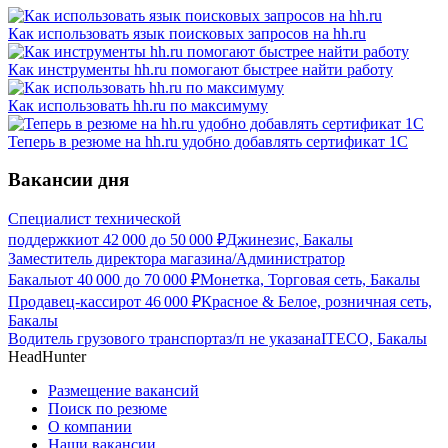
Как использовать язык поисковых запросов на hh.ru
Как инструменты hh.ru помогают быстрее найти работу
Как использовать hh.ru по максимуму
Теперь в резюме на hh.ru удобно добавлять сертификат 1С
Вакансии дня
Специалист технической
поддержки
от
42 000
до
50 000
₽
Джинезис, Бакалы
Заместитель директора магазина/Администратор
Бакалы
от
40 000
до
70 000
₽
Монетка, Торговая сеть, Бакалы
Продавец-кассир
от
46 000
₽
Красное & Белое, розничная сеть,
Бакалы
Водитель грузового транспорта
з/п не указана
ITECO, Бакалы
HeadHunter
Размещение вакансий
Поиск по резюме
О компании
Наши вакансии