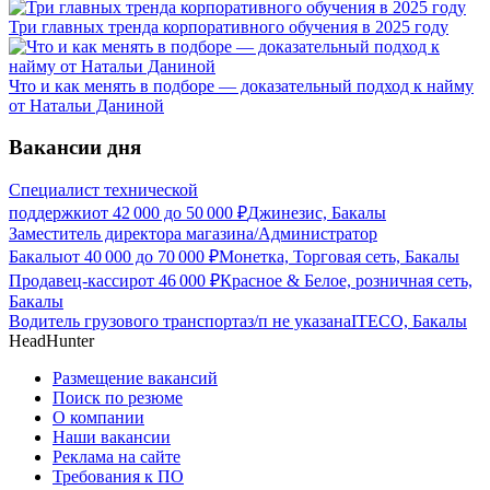
Три главных тренда корпоративного обучения в 2025 году
Что и как менять в подборе — доказательный подход к найму
от Натальи Даниной
Вакансии дня
Специалист технической
поддержки
от
42 000
до
50 000
₽
Джинезис, Бакалы
Заместитель директора магазина/Администратор
Бакалы
от
40 000
до
70 000
₽
Монетка, Торговая сеть, Бакалы
Продавец-кассир
от
46 000
₽
Красное & Белое, розничная сеть,
Бакалы
Водитель грузового транспорта
з/п не указана
ITECO, Бакалы
HeadHunter
Размещение вакансий
Поиск по резюме
О компании
Наши вакансии
Реклама на сайте
Требования к ПО