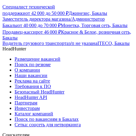
Специалист технической
поддержки
от
42 000
до
50 000
₽
Джинезис, Бакалы
Заместитель директора магазина/Администратор
Бакалы
от
40 000
до
70 000
₽
Монетка, Торговая сеть, Бакалы
Продавец-кассир
от
46 000
₽
Красное & Белое, розничная сеть,
Бакалы
Водитель грузового транспорта
з/п не указана
ITECO, Бакалы
HeadHunter
Размещение вакансий
Поиск по резюме
О компании
Наши вакансии
Реклама на сайте
Требования к ПО
Безопасный HeadHunter
HeadHunter API
Партнерам
Инвесторам
Каталог компаний
Поиск по вакансиям в Бакалах
Сетка: соцсеть для нетворкинга
Соискателям