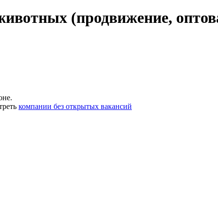
животных (продвижение, оптова
оне.
треть
компании без открытых вакансий