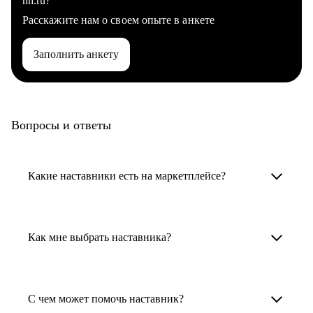
hh.ru?
Расскажите нам о своем опыте в анкете
Заполнить анкету
Вопросы и ответы
Какие наставники есть на маркетплейсе?
Карьерные наставники — это HR-
специалисты, карьерные консультанты,
Как мне выбрать наставника?
психологи, резюмерайтеры и менторы.
Умный поиск поможет в три клика выбрать
Менторы работают в ИТ, дизайне, других
наставника для достижения вашей цели.
С чем может помочь наставник?
узкоспециализированных сферах. Они