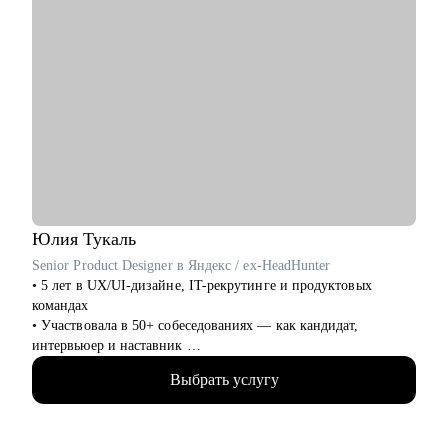
Юлия
Тукаль
Senior Product Designer в Яндекс / ex-HeadHunter
• 5 лет в UX/UI-дизайне, IT-рекрутинге и продуктовых
командах
• Участвовала в 50+ собеседованиях — как кандидат,
интервьюер и наставник
• Работала над B2C- и B2B-сервисами в экосистемах с
Выбрать услугу
миллионами пользователей
• Знаю, как пройти путь от курсов до оффера — сама его
прошла и провела через него других
• Помогаю выстроить карьерную траекторию — в IT, после