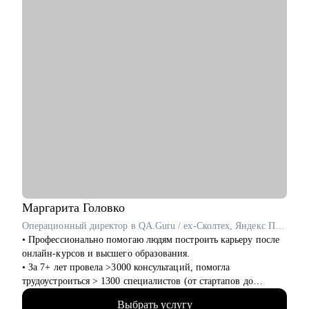
понимание уровня зарплат.
• Поддержу на всех этапах поиска работы и переговоров с
компанией (включая обсуждение зарплаты).
Кому могу помочь:
• Всем специалистам в сфере ИТ и маркетинга, кто хочет
строить карьеру за рубежом
• Руководителям и тем, кто хочет дорасти до управленческих
позиций
Маргарита
Головко
Операционный директор в QA.Guru / ex-Сколтех, Яндекс Практикум
• Профессионально помогаю людям построить карьеру после
онлайн-курсов и высшего образования.
• За 7+ лет провела >3000 консультаций, помогла
трудоустроиться > 1300 специалистов (от стартапов до
Яндекса, Avito, Тинькофф, МТС, Сбер, Huawei и др).
Выбрать услугу
• Являюсь карьерным консультантом в агентстве