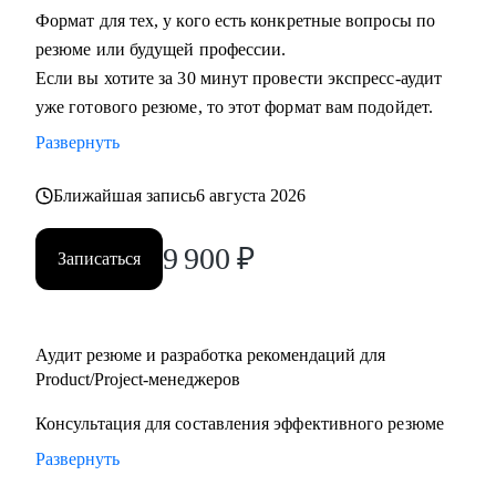
Формат для тех, у кого есть конкретные вопросы по
• Руководителям бизнеса: построение продуктовой
резюме или будущей профессии.
команды, консультация "внешнего СРО", построение
Если вы хотите за 30 минут провести экспресс-аудит
продуктовой культуры и ускорение процессов для
уже готового резюме, то этот формат вам подойдет.
достижения целей.
• Тем, кто недавно стал руководителем: как работать с
Развернуть
командой, выстраивать эффективные процессы и не
Ближайшая запись
6 августа 2026
сжигать команду, как работать со смежными командами,
заказчиками и руководителями.
9 900
₽
• Senior менеджерам, которые хотят вырасти до СРО:
Записаться
построение стратегии роста, менторство по рабочим
вопросам.
• Junior и middle project/product-менеджмента, которые хотят
Аудит резюме и разработка рекомендаций для
расти.
Product/Project-менеджеров
• Тем, кто хочет войти в IT и начать строить карьеру с нуля.
Консультация для составления эффективного резюме
Развернуть