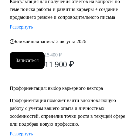
Консультация для получения ответов на вопросы по
HR.
теме поиска работы и развития карьеры + создание
• Провожу профориентацию, чтобы найти работу по
продающего резюме и сопроводительного письма.
любви и она была в кайф и без страданий.
Развернуть
Кому могу помочь:
Ближайшая запись
12 августа 2026
Могу помочь руководителям и специалистам различных
направлений:
15 400
₽
Записаться
• продажи, сопровождение продаж
11 900
₽
• административный персонал
• индустрия красоты, фитнес
• организация мероприятий
Профориентация: выбор карьерного вектора
• туризм, гостеприимство
Профориентация поможет найти вдохновляющую
• закупки, тендеры
работу с учетом вашего опыта и личностных
• логистика, ВЭД
особенностей, определив точки роста в текущей сфере
• маркетинг, PR
или подобрав новую профессию.
• образование
• бухгалтерия
Развернуть