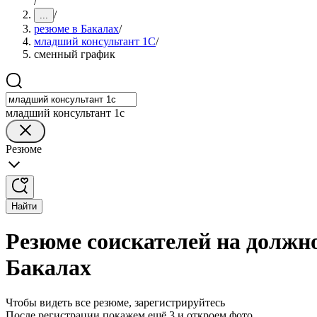
/
/
...
резюме в Бакалах
/
младший консультант 1С
/
сменный график
младший консультант 1с
Резюме
Найти
Резюме соискателей на должн
Бакалах
Чтобы видеть все резюме, зарегистрируйтесь
После регистрации покажем ещё 3 и откроем фото