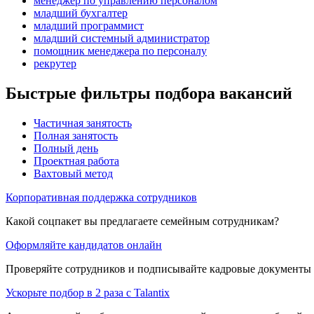
менеджер по управлению персоналом
младший бухгалтер
младший программист
младший системный администратор
помощник менеджера по персоналу
рекрутер
Быстрые фильтры подбора вакансий
Частичная занятость
Полная занятость
Полный день
Проектная работа
Вахтовый метод
Корпоративная поддержка сотрудников
Какой соцпакет вы предлагаете семейным сотрудникам?
Оформляйте кандидатов онлайн
Проверяйте сотрудников и подписывайте кадровые документы 
Ускорьте подбор в 2 раза с Talantix