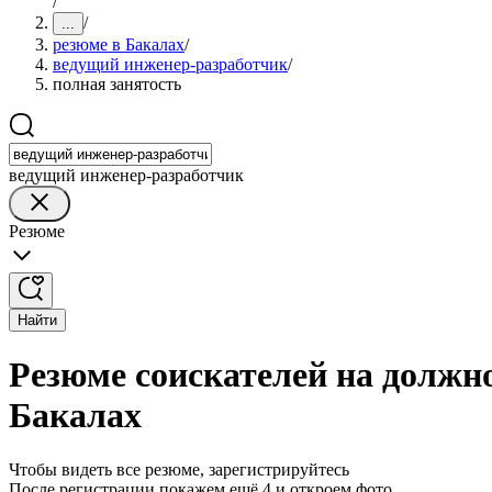
/
/
...
резюме в Бакалах
/
ведущий инженер-разработчик
/
полная занятость
ведущий инженер-разработчик
Резюме
Найти
Резюме соискателей на должн
Бакалах
Чтобы видеть все резюме, зарегистрируйтесь
После регистрации покажем ещё 4 и откроем фото