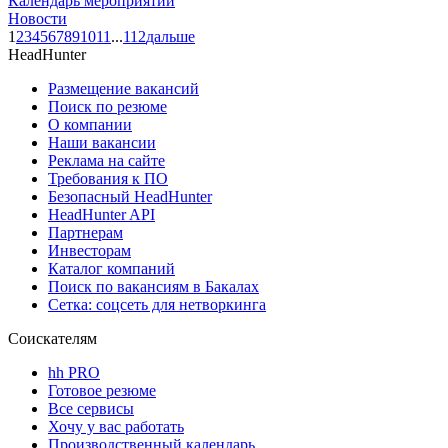
Календарь мероприятий
Новости
1
2
3
4
5
6
7
8
9
10
11
...
112
дальше
HeadHunter
Размещение вакансий
Поиск по резюме
О компании
Наши вакансии
Реклама на сайте
Требования к ПО
Безопасный HeadHunter
HeadHunter API
Партнерам
Инвесторам
Каталог компаний
Поиск по вакансиям в Бакалах
Сетка: соцсеть для нетворкинга
Соискателям
hh PRO
Готовое резюме
Все сервисы
Хочу у вас работать
Производственный календарь