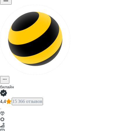
билайн
4,4
15 366 отзывов
·