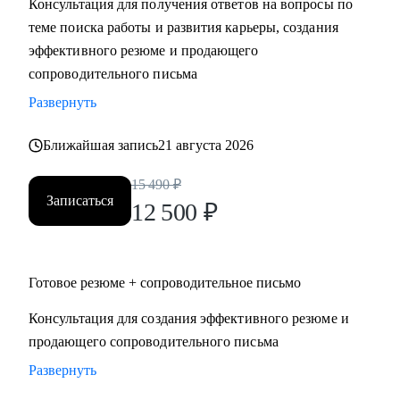
Консультация для получения ответов на вопросы по
• Поддержу в успешном старте карьеры или после
теме поиска работы и развития карьеры, создания
перерыва в работе
эффективного резюме и продающего
сопроводительного письма
Кому могу помочь:
Развернуть
• HoReCa
• В2В / В2С / B2G торговля, в том числе e-commerce
Ближайшая запись
21 августа 2026
• логистика (складская, транспортная), ВЭД, транспорт
(обслуживание, эксплуатация, продажи), закупки/тендеры
15 490
₽
Записаться
• эксплуатации недвижимости и АХО
12 500
₽
• образование
• управление персоналом
• услуги в beauty-индустрии
Готовое резюме + сопроводительное письмо
• event-сфера
Консультация для создания эффективного резюме и
продающего сопроводительного письма
Развернуть