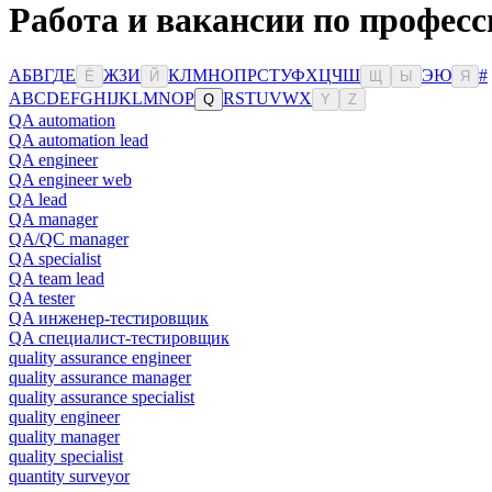
Работа и вакансии по професс
А
Б
В
Г
Д
Е
Ж
З
И
К
Л
М
Н
О
П
Р
С
Т
У
Ф
Х
Ц
Ч
Ш
Э
Ю
#
Ё
Й
Щ
Ы
Я
A
B
C
D
E
F
G
H
I
J
K
L
M
N
O
P
R
S
T
U
V
W
X
Q
Y
Z
QA automation
QA automation lead
QA engineer
QA engineer web
QA lead
QA manager
QA/QC manager
QA specialist
QA team lead
QA tester
QA инженер-тестировщик
QA специалист-тестировщик
quality assurance engineer
quality assurance manager
quality assurance specialist
quality engineer
quality manager
quality specialist
quantity surveyor