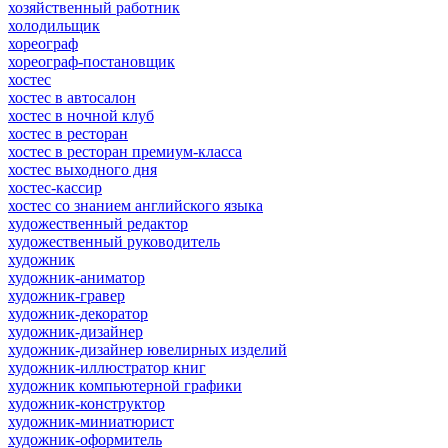
хозяйственный работник
холодильщик
хореограф
хореограф-постановщик
хостес
хостес в автосалон
хостес в ночной клуб
хостес в ресторан
хостес в ресторан премиум-класса
хостес выходного дня
хостес-кассир
хостес со знанием английского языка
художественный редактор
художественный руководитель
художник
художник-аниматор
художник-гравер
художник-декоратор
художник-дизайнер
художник-дизайнер ювелирных изделий
художник-иллюстратор книг
художник компьютерной графики
художник-конструктор
художник-миниатюрист
художник-оформитель