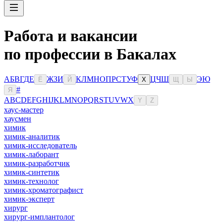
Работа и вакансии
по профессии в Бакалах
А
Б
В
Г
Д
Е
Ж
З
И
К
Л
М
Н
О
П
Р
С
Т
У
Ф
Ц
Ч
Ш
Э
Ю
Ё
Й
Х
Щ
Ы
#
Я
A
B
C
D
E
F
G
H
I
J
K
L
M
N
O
P
Q
R
S
T
U
V
W
X
Y
Z
хаус-мастер
хаусмен
химик
химик-аналитик
химик-исследователь
химик-лаборант
химик-разработчик
химик-синтетик
химик-технолог
химик-хроматографист
химик-эксперт
хирург
хирург-имплантолог