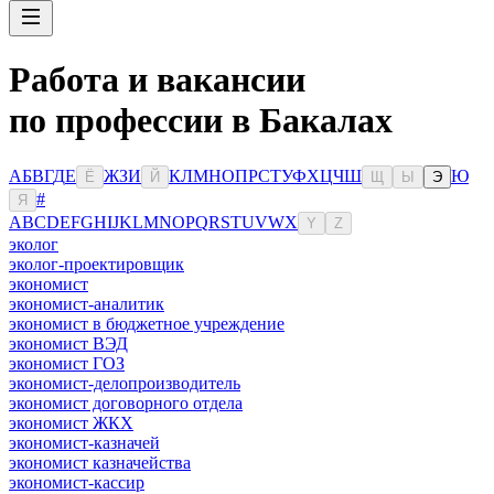
Работа и вакансии
по профессии в Бакалах
А
Б
В
Г
Д
Е
Ж
З
И
К
Л
М
Н
О
П
Р
С
Т
У
Ф
Х
Ц
Ч
Ш
Ю
Ё
Й
Щ
Ы
Э
#
Я
A
B
C
D
E
F
G
H
I
J
K
L
M
N
O
P
Q
R
S
T
U
V
W
X
Y
Z
эколог
эколог-проектировщик
экономист
экономист-аналитик
экономист в бюджетное учреждение
экономист ВЭД
экономист ГОЗ
экономист-делопроизводитель
экономист договорного отдела
экономист ЖКХ
экономист-казначей
экономист казначейства
экономист-кассир