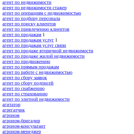
агент по недвижимости
агент по недвижимости стажер
агент по операциям с недвижимостью
агент по подбору персонала
агент по поиску клиентов
агент по привлечению клиентов
агент по продажам
1
агент по продажам услуг
1
агент по продажам услуг связи
агент по продаже вторичной недвижимости
агент по продаже жилой недвижимости
агент по продвижению
агент по прямым продажам
агент по работе с недвижимостью
агент по сбору заявок
агент по сбору подписей
агент по снабжению
агент по страхованию
агент по элитной недвижимости
агитатор
агрегатчик
агроном
агроном-бригадир
агроном-консультант
агроном-менеджер