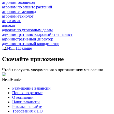
агроном-овощевод
агроном по защите растений
агроном-семеновод
агроном-технолог
агрохимик
адвокат
адвокат по уголовным делам
административно-кадровый специалист
административный директор
административный координатор
1
2
3
4
5
...
13
дальше
Скачайте приложение
Чтобы получать уведомления о приглашениях мгновенно
HeadHunter
Размещение вакансий
Поиск по резюме
О компании
Наши вакансии
Реклама на сайте
Требования к ПО