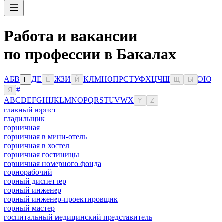
Работа и вакансии
по профессии в Бакалах
А
Б
В
Д
Е
Ж
З
И
К
Л
М
Н
О
П
Р
С
Т
У
Ф
Х
Ц
Ч
Ш
Э
Ю
Г
Ё
Й
Щ
Ы
#
Я
A
B
C
D
E
F
G
H
I
J
K
L
M
N
O
P
Q
R
S
T
U
V
W
X
Y
Z
главный юрист
гладильщик
горничная
горничная в мини-отель
горничная в хостел
горничная гостиницы
горничная номерного фонда
горнорабочий
горный диспетчер
горный инженер
горный инженер-проектировщик
горный мастер
госпитальный медицинский представитель