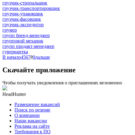
грузчик-стропальщик
грузчик-транспортировщик
грузчик-упаковщик
грузчик-фасовщик
грузчик-экспедитор
грумер
групп бренд-менеджер
групповой механик
групп продакт-менеджер
гувернантка
В начало
4
5
6
7
8
9
дальше
Скачайте приложение
Чтобы получать уведомления о приглашениях мгновенно
HeadHunter
Размещение вакансий
Поиск по резюме
О компании
Наши вакансии
Реклама на сайте
Требования к ПО