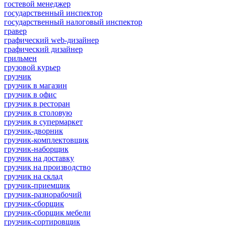
гостевой менеджер
государственный инспектор
государственный налоговый инспектор
гравер
графический web-дизайнер
графический дизайнер
грильмен
грузовой курьер
грузчик
грузчик в магазин
грузчик в офис
грузчик в ресторан
грузчик в столовую
грузчик в супермаркет
грузчик-дворник
грузчик-комплектовщик
грузчик-наборщик
грузчик на доставку
грузчик на производство
грузчик на склад
грузчик-приемщик
грузчик-разнорабочий
грузчик-сборщик
грузчик-сборщик мебели
грузчик-сортировщик