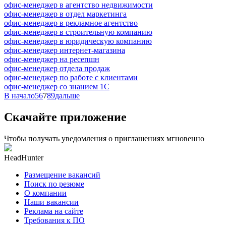
офис-менеджер в агентство недвижимости
офис-менеджер в отдел маркетинга
офис-менеджер в рекламное агентство
офис-менеджер в строительную компанию
офис-менеджер в юридическую компанию
офис-менеджер интернет-магазина
офис-менеджер на ресепшн
офис-менеджер отдела продаж
офис-менеджер по работе с клиентами
офис-менеджер со знанием 1С
В начало
5
6
7
8
9
дальше
Скачайте приложение
Чтобы получать уведомления о приглашениях мгновенно
HeadHunter
Размещение вакансий
Поиск по резюме
О компании
Наши вакансии
Реклама на сайте
Требования к ПО