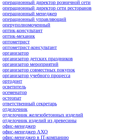
операционный директор розничной сети
операционный директор сети ресторанов
операционный менеджер
операционный управляющий
оперуполномоченный
оптик-консультант
оптик-механик
оптометрист
оптометрист-консультант
организатор
организатор детских праздников
организатор мероприятий
организатор совместных покупок
организатор учебного процесса
ортодонт
осветитель
осеменатор
остеопат
ответственный секретарь
отделочник
отделочник железобетонных изделий
отделочник изделий из древесины
офис-менеджер
офис-менеджер АХО
офис-менеджер в IT-компанию