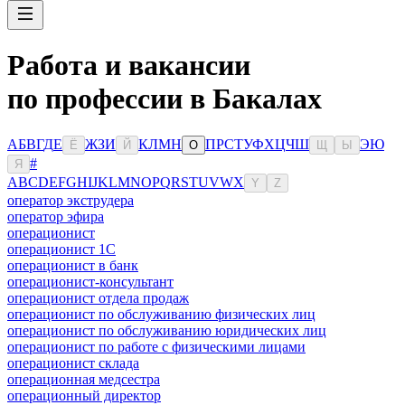
Работа и вакансии
по профессии в Бакалах
А
Б
В
Г
Д
Е
Ж
З
И
К
Л
М
Н
П
Р
С
Т
У
Ф
Х
Ц
Ч
Ш
Э
Ю
Ё
Й
О
Щ
Ы
#
Я
A
B
C
D
E
F
G
H
I
J
K
L
M
N
O
P
Q
R
S
T
U
V
W
X
Y
Z
оператор экструдера
оператор эфира
операционист
операционист 1С
операционист в банк
операционист-консультант
операционист отдела продаж
операционист по обслуживанию физических лиц
операционист по обслуживанию юридических лиц
операционист по работе с физическими лицами
операционист склада
операционная медсестра
операционный директор