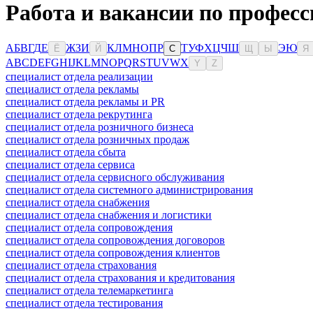
Работа и вакансии по професс
А
Б
В
Г
Д
Е
Ж
З
И
К
Л
М
Н
О
П
Р
Т
У
Ф
Х
Ц
Ч
Ш
Э
Ю
Ё
Й
С
Щ
Ы
Я
A
B
C
D
E
F
G
H
I
J
K
L
M
N
O
P
Q
R
S
T
U
V
W
X
Y
Z
специалист отдела реализации
специалист отдела рекламы
специалист отдела рекламы и PR
специалист отдела рекрутинга
специалист отдела розничного бизнеса
специалист отдела розничных продаж
специалист отдела сбыта
специалист отдела сервиса
специалист отдела сервисного обслуживания
специалист отдела системного администрирования
специалист отдела снабжения
специалист отдела снабжения и логистики
специалист отдела сопровождения
специалист отдела сопровождения договоров
специалист отдела сопровождения клиентов
специалист отдела страхования
специалист отдела страхования и кредитования
специалист отдела телемаркетинга
специалист отдела тестирования