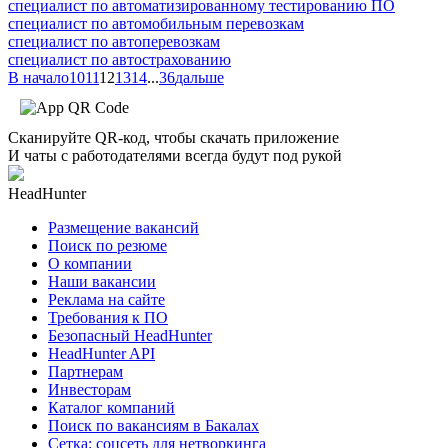
специалист по автоматизированному тестированию ПО
специалист по автомобильным перевозкам
специалист по автоперевозкам
специалист по автострахованию
В начало
10
11
12
13
14
...
36
дальше
Сканируйте QR-код, чтобы скачать приложение
И чаты с работодателями всегда будут под рукой
HeadHunter
Размещение вакансий
Поиск по резюме
О компании
Наши вакансии
Реклама на сайте
Требования к ПО
Безопасный HeadHunter
HeadHunter API
Партнерам
Инвесторам
Каталог компаний
Поиск по вакансиям в Бакалах
Сетка: соцсеть для нетворкинга