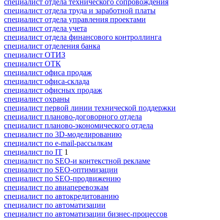
специалист отдела технического сопровождения
специалист отдела труда и заработной платы
специалист отдела управления проектами
специалист отдела учета
специалист отдела финансового контроллинга
специалист отделения банка
специалист ОТИЗ
специалист ОТК
специалист офиса продаж
специалист офиса-склада
специалист офисных продаж
специалист охраны
специалист первой линии технической поддержки
специалист планово-договорного отдела
специалист планово-экономического отдела
специалист по 3D-моделированию
специалист по e-mail-рассылкам
специалист по IT
1
специалист по SEO-и контекстной рекламе
специалист по SEO-оптимизации
специалист по SEO-продвижению
специалист по авиаперевозкам
специалист по автокредитованию
специалист по автоматизации
специалист по автоматизации бизнес-процессов