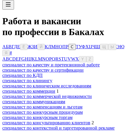
Работа и вакансии
по профессии в Бакалах
А
Б
В
Г
Д
Е
Ж
З
И
К
Л
М
Н
О
П
Р
Т
У
Ф
Х
Ц
Ч
Ш
Э
Ю
Ё
Й
С
Щ
Ы
#
Я
A
B
C
D
E
F
G
H
I
J
K
L
M
N
O
P
Q
R
S
T
U
V
W
X
Y
Z
специалист по качеству и претензионной работе
специалист по качеству и сертификации
специалист по КДП
специалист по клинингу
специалист по клиническим исследованиям
специалист по коммерции
1
специалист по коммерческой недвижимости
специалист по коммуникациям
специалист по компенсациям и льготам
специалист по конкурсным процедурам
специалист по конкурсным торгам
специалист по консультированию клиентов
2
специалист по контекстной и таргетированной рекламе