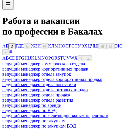
Работа и вакансии
по профессии в Бакалах
А
Б
Г
Д
Е
Ж
З
И
К
Л
М
Н
О
П
Р
С
Т
У
Ф
Х
Ц
Ч
Ш
Э
Ю
В
Ё
Й
Щ
Ы
#
Я
A
B
C
D
E
F
G
H
I
J
K
L
M
N
O
P
Q
R
S
T
U
V
W
X
Y
Z
ведущий менеджер коммерческого отдела
ведущий менеджер корпоративных продаж
ведущий менеджер отдела закупок
ведущий менеджер отдела корпоративных продаж
ведущий менеджер отдела логистики
ведущий менеджер отдела оптовых продаж
ведущий менеджер отдела продаж
ведущий менеджер отдела развития
ведущий менеджер по аренде
ведущий менеджер по ВЭД
ведущий менеджер по железнодорожным перевозкам
ведущий менеджер по закупкам
ведущий менеджер по закупкам ВЭД