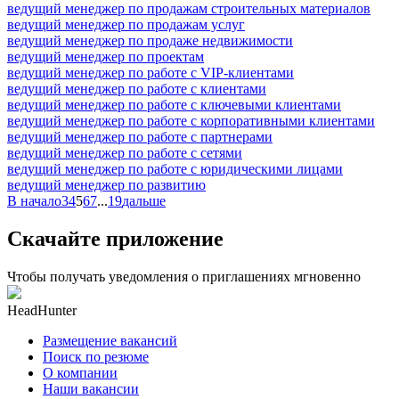
ведущий менеджер по продажам строительных материалов
ведущий менеджер по продажам услуг
ведущий менеджер по продаже недвижимости
ведущий менеджер по проектам
ведущий менеджер по работе с VIP-клиентами
ведущий менеджер по работе с клиентами
ведущий менеджер по работе с ключевыми клиентами
ведущий менеджер по работе с корпоративными клиентами
ведущий менеджер по работе с партнерами
ведущий менеджер по работе с сетями
ведущий менеджер по работе с юридическими лицами
ведущий менеджер по развитию
В начало
3
4
5
6
7
...
19
дальше
Скачайте приложение
Чтобы получать уведомления о приглашениях мгновенно
HeadHunter
Размещение вакансий
Поиск по резюме
О компании
Наши вакансии