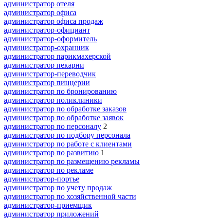
администратор отеля
администратор офиса
администратор офиса продаж
администратор-официант
администратор-оформитель
администратор-охранник
администратор парикмахерской
администратор пекарни
администратор-переводчик
администратор пиццерии
администратор по бронированию
администратор поликлиники
администратор по обработке заказов
администратор по обработке заявок
администратор по персоналу
2
администратор по подбору персонала
администратор по работе с клиентами
администратор по развитию
1
администратор по размещению рекламы
администратор по рекламе
администратор-портье
администратор по учету продаж
администратор по хозяйственной части
администратор-приемщик
администратор приложений