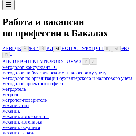
Работа и вакансии
по профессии в Бакалах
А
Б
В
Г
Д
Е
Ж
З
И
К
Л
Н
О
П
Р
С
Т
У
Ф
Х
Ц
Ч
Ш
Э
Ю
Ё
Й
М
Щ
Ы
#
Я
A
B
C
D
E
F
G
H
I
J
K
L
M
N
O
P
Q
R
S
T
U
V
W
X
Y
Z
методолог-консультант 1С
методолог по бухгалтерскому и налоговому учету
методолог по организации бухгалтерского и налогового учета
методолог проектного офиса
метрдотель
метролог
метролог-поверитель
механизатор
механик
механик автоколонны
механик автопарка
механик боулинга
механик гаража