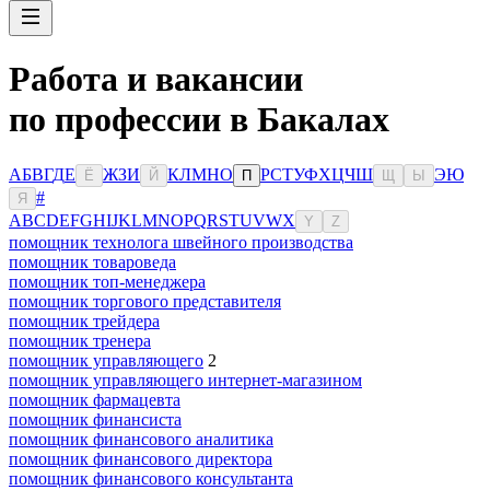
Работа и вакансии
по профессии в Бакалах
А
Б
В
Г
Д
Е
Ж
З
И
К
Л
М
Н
О
Р
С
Т
У
Ф
Х
Ц
Ч
Ш
Э
Ю
Ё
Й
П
Щ
Ы
#
Я
A
B
C
D
E
F
G
H
I
J
K
L
M
N
O
P
Q
R
S
T
U
V
W
X
Y
Z
помощник технолога швейного производства
помощник товароведа
помощник топ-менеджера
помощник торгового представителя
помощник трейдера
помощник тренера
помощник управляющего
2
помощник управляющего интернет-магазином
помощник фармацевта
помощник финансиста
помощник финансового аналитика
помощник финансового директора
помощник финансового консультанта