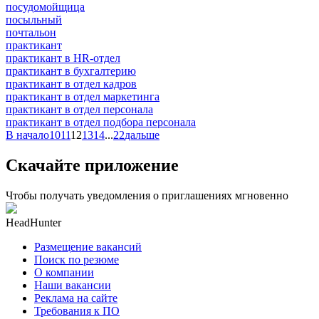
посудомойщица
посыльный
почтальон
практикант
практикант в HR-отдел
практикант в бухгалтерию
практикант в отдел кадров
практикант в отдел маркетинга
практикант в отдел персонала
практикант в отдел подбора персонала
В начало
10
11
12
13
14
...
22
дальше
Скачайте приложение
Чтобы получать уведомления о приглашениях мгновенно
HeadHunter
Размещение вакансий
Поиск по резюме
О компании
Наши вакансии
Реклама на сайте
Требования к ПО