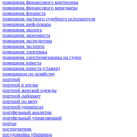
помощник финансового контролера
помощник финансового менеджера
помощник флориста
помощник частного судебного исполнителя
помощник шеф-повара
помощник эколога
помощник экономиста
помощник экспедитора
помощник эксперта
помощник электрика
помощник электромеханика на судно
помощник юриста
помощник юриста (стажер)
помощница по хозяйству
портной
портной в ателье
портной женской одежды
портной-лаборант
портной по меху
портной-универсал
портфельный аналитик
портфельный управляющий
портье
постпечатник
посудомойка уборщица