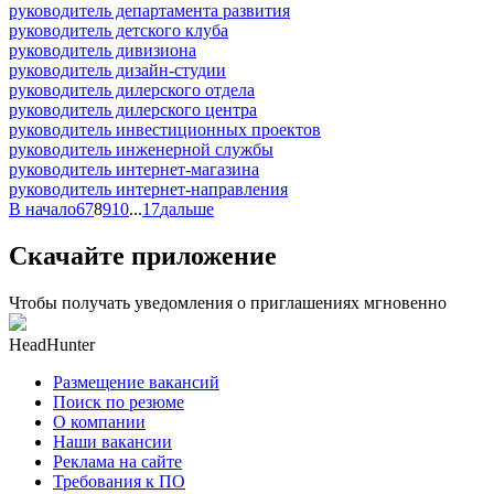
руководитель департамента развития
руководитель детского клуба
руководитель дивизиона
руководитель дизайн-студии
руководитель дилерского отдела
руководитель дилерского центра
руководитель инвестиционных проектов
руководитель инженерной службы
руководитель интернет-магазина
руководитель интернет-направления
В начало
6
7
8
9
10
...
17
дальше
Скачайте приложение
Чтобы получать уведомления о приглашениях мгновенно
HeadHunter
Размещение вакансий
Поиск по резюме
О компании
Наши вакансии
Реклама на сайте
Требования к ПО