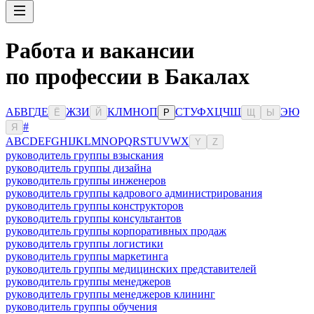
Работа и вакансии
по профессии в Бакалах
А
Б
В
Г
Д
Е
Ж
З
И
К
Л
М
Н
О
П
С
Т
У
Ф
Х
Ц
Ч
Ш
Э
Ю
Ё
Й
Р
Щ
Ы
#
Я
A
B
C
D
E
F
G
H
I
J
K
L
M
N
O
P
Q
R
S
T
U
V
W
X
Y
Z
руководитель группы взыскания
руководитель группы дизайна
руководитель группы инженеров
руководитель группы кадрового администрирования
руководитель группы конструкторов
руководитель группы консультантов
руководитель группы корпоративных продаж
руководитель группы логистики
руководитель группы маркетинга
руководитель группы медицинских представителей
руководитель группы менеджеров
руководитель группы менеджеров клининг
руководитель группы обучения